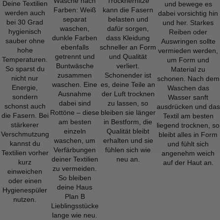
Wäsche nach
Trocknerhitze
Deine Textilien
und bewege es
Farben: Weiß
kann die Fasern
werden auch
dabei vorsichtig hin
separat
belasten und
bei 30 Grad
und her. Starkes
waschen,
dafür sorgen,
hygienisch
Reiben oder
dunkle Farben
dass Kleidung
sauber ohne
Auswringen sollte
ebenfalls
schneller an Form
hohe
vermieden werden,
getrennt und
und Qualität
Temperaturen.
um Form und
Buntwäsche
verliert.
So sparst du
Material zu
zusammen
Schonender ist
nicht nur
schonen. Nach dem
waschen. Eine
es, deine Teile an
Energie,
Waschen das
Ausnahme
der Luft trocknen
sondern
Wasser sanft
dabei sind
zu lassen, so
schonst auch
ausdrücken und das
Rottöne – diese
bleiben sie länger
die Fasern. Bei
Textil am besten
am besten
in Bestform, die
stärkerer
liegend trocknen, so
einzeln
Qualität bleibt
Verschmutzung
bleibt alles in Form
waschen, um
erhalten und sie
kannst du
und fühlt sich
Verfärbungen
fühlen sich wie
Textilien vorher
angenehm weich
deiner Textilien
neu an.
kurz
auf der Haut an.
zu vermeiden.
einweichen
So bleiben
oder einen
deine Haus
Hygienespüler
Plan B
nutzen.
Lieblingsstücke
lange wie neu.