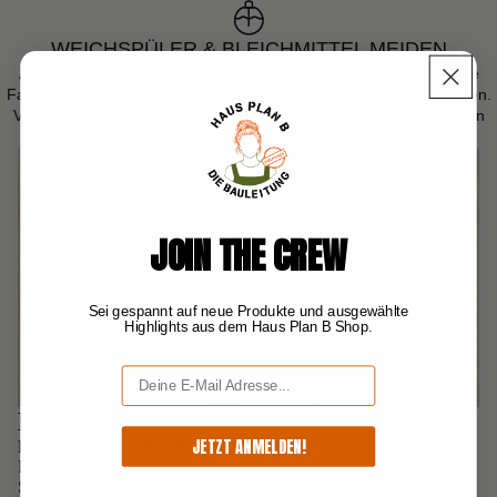
WEICHSPÜLER & BLEICHMITTEL MEIDEN
Aggressive Zusätze wie Weichspüler oder Bleichmittel können die
Fasern deiner Kleidung belasten und zugleich die Umwelt schädigen.
Verwende stattdessen mildes Waschmittel, damit du die Materialien
schonst und deine Kleidung länger schön bleibt.
JOIN THE CREW
Sei gespannt auf neue Produkte und ausgewählte
Highlights aus dem Haus Plan B Shop.
E-Mail
NACHHALTIGKEIT TIPPS:
JETZT ANMELDEN!
Energiesparen:
Bei 30°C statt 60°C sparst du bis zu 70 %
Energie pro Waschgang – das schont Umwelt und deine
Stromrechnung.