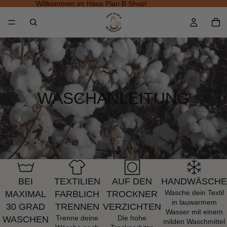
Willkommen im Haus Plan B Shop!
WASCHANLEITUNG
BEI
TEXTILIEN
AUF DEN
HANDWÄSCHE
Wasche dein Textil
MAXIMAL
FARBLICH
TROCKNER
in lauwarmem
30 GRAD
TRENNEN
VERZICHTEN
Wasser mit einem
Trenne deine
Die hohe
WASCHEN
milden Waschmittel